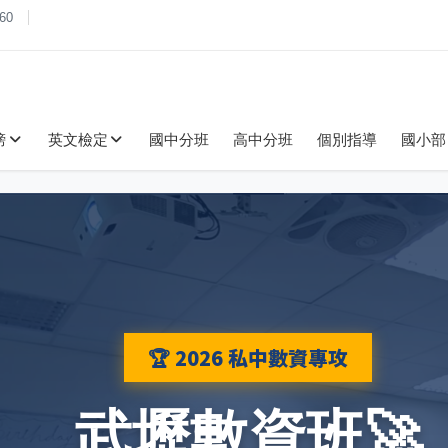
60
榜
英文檢定
國中分班
高中分班
個別指導
國小部
🏆 2026 私中數資專攻
武壢數資班🚀