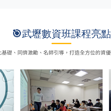
🎯武壢數資班課程亮點
化基礎、同儕激勵、名師引導，打造全方位的資優