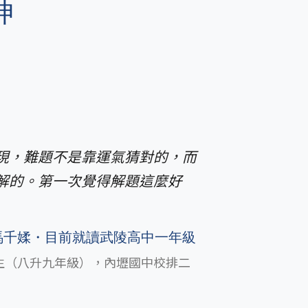
神
現，難題不是靠運氣猜對的，而
解的。第一次覺得解題這麼好
馬千媃・目前就讀武陵高中一年級
生（八升九年級），內壢國中校排二