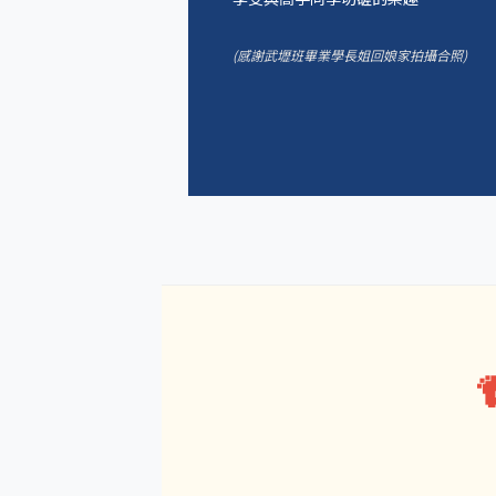
(感謝武壢班畢業學長姐回娘家拍攝合照)