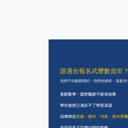
誰適合報名武壢數資班
我們不挑最聰明的，我們找願意、喜歡思
喜歡數學、面對難題不輕易放棄
學校進度已滿足不了學習渴望
目標鎖定
武陵、壢中、內高、高中資優
享受與高手同學切磋的樂趣