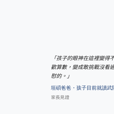
「孩子的眼神在這裡變得
歡算數，變成敢挑戰沒看
慰的。」
垣碩爸爸・孩子目前就讀武
家長見證