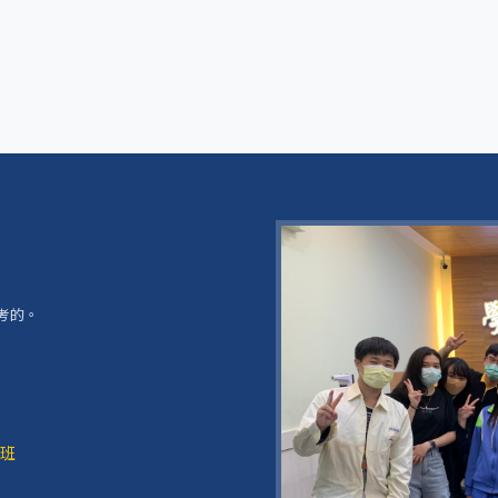
？
考的。
班