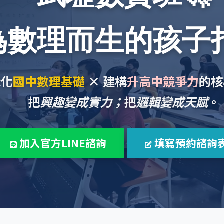
為數理而生的孩子
深化
國中數理基礎
× 建構
升高中競爭力
的核
把
興趣變成實力；
把
邏輯變成天賦
。
加入官方LINE諮詢
填寫預約諮詢