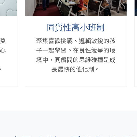
同質性高小班制
奠
聚集喜歡挑戰、邏輯敏銳的孩
心
子一起學習。在良性競爭的環
境中，同儕間的思維碰撞是成
。
長最快的催化劑。