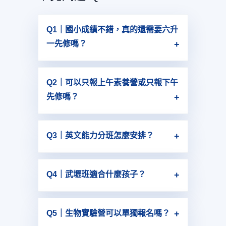
Q1｜國小成績不錯，真的還需要六升
一先修嗎？
需要的重點不一定是「成績補救」，而是
提前適應國中題型、節奏與閱讀要求，避
Q2｜可以只報上午素養營或只報下午
免開學後第一段考才被震撼教育。
先修嗎？
可依孩子需求規劃報名組合。若希望兼顧
作息、能力與學科銜接，完整方案通常效
Q3｜英文能力分班怎麼安排？
果更好。
英文採能力分班，會依孩子目前程度安排
較適合的課程進度，避免太難跟不上或太
Q4｜武壢班適合什麼孩子？
簡單失去挑戰。
適合對數理較有興趣、學習速度較快、希
望朝資優班／數理強化方向規劃的孩子。
Q5｜生物實驗營可以單獨報名嗎？