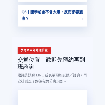
可以。生物實驗營為獨立營隊（7/6–7/17
上午9:00–12:00），是否仍有名額可透過
Q6｜開學前會不會太累，反而影響適
LINE 先詢問。
應？
不會。計畫安排至 8/15，後面保留小暑假
讓孩子休息調整作息，準備迎接 8/31 國中
開學。
學育國中部地理位置
交通位置｜歡迎先預約再到
班諮詢
建議先透過 LINE 或表單預約試聽／諮詢，再
安排到班了解課程與分班規劃。